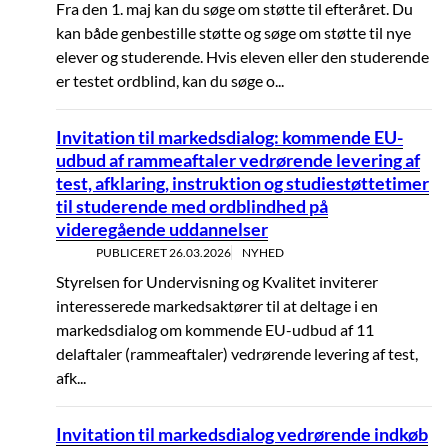
Fra den 1. maj kan du søge om støtte til efteråret. Du
kan både genbestille støtte og søge om støtte til nye
elever og studerende. Hvis eleven eller den studerende
er testet ordblind, kan du søge o...
Invitation til markedsdialog: kommende EU-
udbud af rammeaftaler vedrørende levering af
test, afklaring, instruktion og studiestøttetimer
til studerende med ordblindhed på
videregående uddannelser
PUBLICERET
26.03.2026
NYHED
Styrelsen for Undervisning og Kvalitet inviterer
interesserede markedsaktører til at deltage i en
markedsdialog om kommende EU-udbud af 11
delaftaler (rammeaftaler) vedrørende levering af test,
afk...
Invitation til markedsdialog vedrørende indkøb