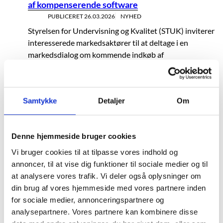
af kompenserende software
PUBLICERET
26.03.2026
NYHED
Styrelsen for Undervisning og Kvalitet (STUK) inviterer
interesserede markedsaktører til at deltage i en
markedsdialog om kommende indkøb af
kompenserende software gennem udbud til elever,
kursiste...
Samtykke
Detaljer
Om
Nu kommer genbestilling til at foregå
automatisk i SPSA
PUBLICERET
11.03.2026
NYHED
Denne hjemmeside bruger cookies
Fremover bliver støtte, der er sat op til genbestilling,
Vi bruger cookies til at tilpasse vores indhold og
automatisk genbestilt i SPSA. Det betyder, at du ikke
annoncer, til at vise dig funktioner til sociale medier og til
længere skal genbestille støtten hvert halve år. SPSA
at analysere vores trafik. Vi deler også oplysninger om
genbestiller i stedet automatisk...
din brug af vores hjemmeside med vores partnere inden
for sociale medier, annonceringspartnere og
Ansøgningsfrist for personlig assistance på frie
analysepartnere. Vores partnere kan kombinere disse
grundskoler er 1. april