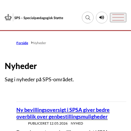
Gå til forsiden
Fold søgefelt ud
Lyt til denne si
Menu
Forside
Nyheder
Nyheder
Søg i nyheder på SPS-området.
Ny bevillingsoversigt i SPSA giver bedre
overblik over genbestillingsmuligheder
PUBLICERET
12.05.2026
NYHED