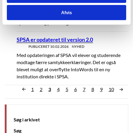
Styrelsen for Undervisning og Kvalitet har den 11.
februar 2026 offentliggjort to EU-udbud af
Afvis
rammeaftale vedrørende studiementorforløb og
opkvalificering på videregående uddannelser.
SPSA er opdateret til version 2.0
PUBLICERET
10.02.2026
NYHED
Med opdateringen af SPSA vil elever og studerende
modtage færre samtykkeerklæringer. Det er også
blevet muligt at overflytte IntoWords til en ny
institution direkte i SPSA.
»
1
2
3
4
5
6
7
8
9
10
«
Søg i arkivet
Søg