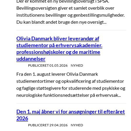
Der er kommet en ny bevillingsoversigt i SPSA.
Bevillingsoversigten giver et samlet overblik over
institutionens bevillinger og genbestillingsmuligheder.
Du kan blandt andet bruge den nye oversigt...
Olivia Danmark bliver leverandør af
studiementor på erhvervsakademier,
professionshøjskoler og de maritime
uddannelser
PUBLICERET
01.05.2026
NYHED
Fra den 1. august leverer Olivia Danmark
studiementortimer og opkvalificering af studiementor
og faglige støttegivere for studerende med psykiske og
neurologiske funktionsnedsættelser på erhvervsak...
Den 1. maj åbner vi for ansøgninger til efteråret
2026
PUBLICERET
29.04.2026
NYHED