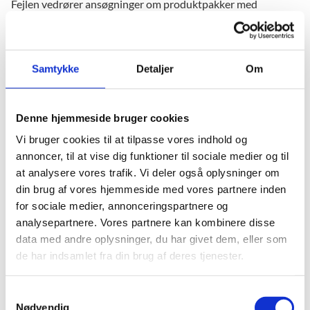
Fejlen vedrører ansøgninger om produktpakker med
IntoWords, hvor samtykket blev afgivet i perioden 26.-29.
juni.
Der er blevet sendt et afgørelsesbrev til eleven eller den
Samtykke
Detaljer
Om
studerende, men ansøgningen er ikke blevet behandlet
automatisk i SPSA. Du kan derfor ikke se en bevilling i SPSA,
og ansøgningen har status ’Afventer samtykke’.
Denne hjemmeside bruger cookies
Vi bruger cookies til at tilpasse vores indhold og
annoncer, til at vise dig funktioner til sociale medier og til
Hvad skal du gøre nu?
at analysere vores trafik. Vi deler også oplysninger om
Ansøgningen bliver returneret til institutionen i SPSA, og du
din brug af vores hjemmeside med vores partnere inden
bedes sende ansøgningen igen - det gør du ved at klikke på
for sociale medier, annonceringspartnere og
’Send’. Herefter bliver ansøgningen automatisk godkendt, og
analysepartnere. Vores partnere kan kombinere disse
produktpakken bliver bevilget.
data med andre oplysninger, du har givet dem, eller som
de har indsamlet fra din brug af deres tjenester.
Der bliver ikke sendt en ny anmodning om samtykke, da
ansøgningen allerede er dækket af det samtykke, som blev
S
afgivet i perioden 26.-29. juni.
Nødvendig
a