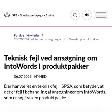
Gå til forsiden
Fold søgefelt ud
Lyt til denne si
Menu
Forside
Nyheder
260706 Teknisk fejl ved ansøgning om IntoWords i produktpakker
Teknisk fejl ved ansøgning om
IntoWords i produktpakker
06.07.2026
NYHED
Der har været en teknisk fejl i SPSA, som betyder, at
der er fejl i behandling af ansøgninger om IntoWords,
som er søgt via en produktpakke.