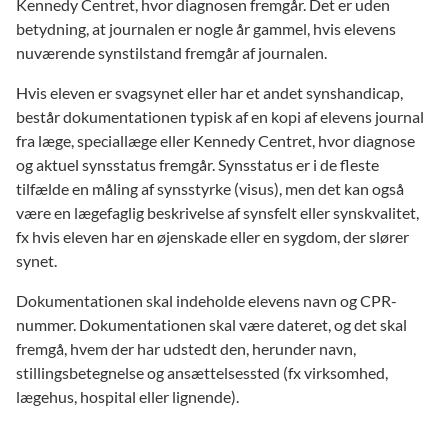
Kennedy Centret, hvor diagnosen fremgår. Det er uden
sekretærtimer) på baggrund af afklaringsrapporten.
betydning, at journalen er nogle år gammel, hvis elevens
nuværende synstilstand fremgår af journalen.
OBS! Eleven skal selv tilmelde sig kurset på
Hvis eleven er svagsynet eller har et andet synshandicap,
IBOS' hjemmeside
består dokumentationen typisk af en kopi af elevens journal
Vær opmærksom på, at eleven selv skal tilmelde sig
fra læge, speciallæge eller Kennedy Centret, hvor diagnose
kurset ’Studiestart’ på IBOS’ hjemmeside, og at eleven
og aktuel synsstatus fremgår. Synsstatus er i de fleste
derefter bliver kontaktet af IBOS’ studievejledning.
tilfælde en måling af synsstyrke (visus), men det kan også
være en lægefaglig beskrivelse af synsfelt eller synskvalitet,
fx hvis eleven har en øjenskade eller en sygdom, der slører
synet.
Dokumentationen skal indeholde elevens navn og CPR-
nummer. Dokumentationen skal være dateret, og det skal
fremgå, hvem der har udstedt den, herunder navn,
stillingsbetegnelse og ansættelsessted (fx virksomhed,
lægehus, hospital eller lignende).