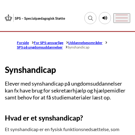
Gå til forsiden
Fold søgefelt ud
Lyt til denne si
Menu
Forside
For SPS-ansvarlige
Uddannelsesområder
SPS på ungdomsuddannelser
Synshandicap
Synshandicap
Elever med synshandicap på ungdomsuddannelser
kan fx have brug for sekretærhjælp og hjælpemidler
samt behov for at få studiematerialer læst op.
Hvad er et synshandicap?
Et synshandicap er en fysisk funktionsnedsættelse, som