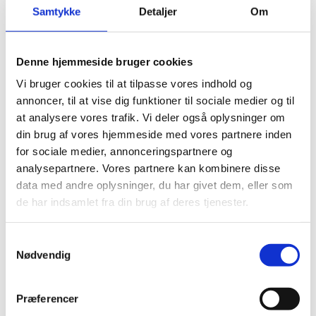
Samtykke
Detaljer
Om
undervisning, gruppearbejde, læsning af faglige tekster,
opgaveskrivning eller forberedelse.
Søger du om studiestøttetimer, skal du beskrive, hvad
Denne hjemmeside bruger cookies
timerne skal anvendes til. Vær opmærksom på, om det
Vi bruger cookies til at tilpasse vores indhold og
behov, studiestøttetimerne skal dække, ligger inden for
annoncer, til at vise dig funktioner til sociale medier og til
rammerne af SPS.
at analysere vores trafik. Vi deler også oplysninger om
din brug af vores hjemmeside med vores partnere inden
Hvis du ikke selv kan beskrive elevens udfordringer, skal du
for sociale medier, annonceringspartnere og
sikre dig, at beskrivelsen er en del af den dokumentation, du
analysepartnere. Vores partnere kan kombinere disse
vedhæfter.
data med andre oplysninger, du har givet dem, eller som
de har indsamlet fra din brug af deres tjenester.
S
Vigtigt at vide, når du søger om afklaring af
Nødvendig
a
støttebehov og hjælpemidler
m
t
Præferencer
y