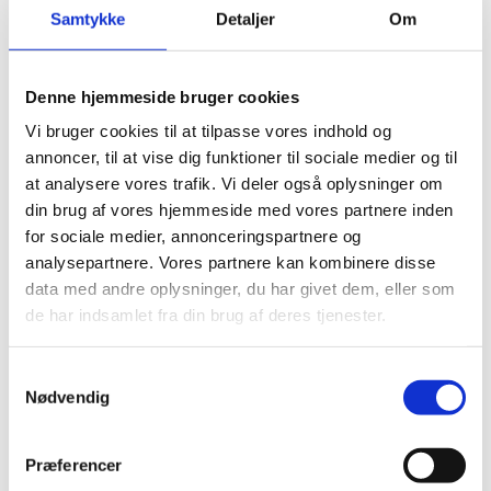
Samtykke
Detaljer
Om
uddannelse), kan dit uddannelsessted søge om test og
afklaring til dig via SPS-ordningen.
Hvis du allerede har dokumentation for, at du har tegn på
Denne hjemmeside bruger cookies
talblindhed, skal du tage den med til den SPS-ansvarlige.
Vi bruger cookies til at tilpasse vores indhold og
annoncer, til at vise dig funktioner til sociale medier og til
Dokumentationen skal indeholde:
at analysere vores trafik. Vi deler også oplysninger om
Resultat af en test, der viser, at du har tegn på
din brug af vores hjemmeside med vores partnere inden
talblindhed.
for sociale medier, annonceringspartnere og
En faglig konklusion på den gennemførte test, hvor det
analysepartnere. Vores partnere kan kombinere disse
tydeligt fremgår, om resultaterne peger på talblindhed.
data med andre oplysninger, du har givet dem, eller som
En beskrivelse af dine vanskeligheder med matematiske
de har indsamlet fra din brug af deres tjenester.
opgaver, herunder hvordan vanskeligheder kommer til
udtryk.
S
En beskrivelse af dine vanskeligheder med tal i
Nødvendig
a
dagligdagen (fx i relation til håndtering af penge,
m
aflæsning af tid/klokken, brug af køreplaner og
t
Præferencer
tidsfornemmelse/planlægning).
y