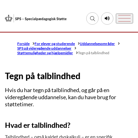
Gå til forsiden
Fold søgefelt ud
Lyt til denne si
Menu
Forside
For elever og studerende
Uddannelsesområder
SPS på videregående uddannelser
Støttemuligheder og hjælpemidler
Tegn på talblindhed
Tegn på talblindhed
Hvis du har tegn på talblindhed, og går på en
videregående uddannelse, kan du have brug for
støttetimer.
Hvad er talblindhed?
Talblindhed – også kaldet dyskalkuli – er en specifik