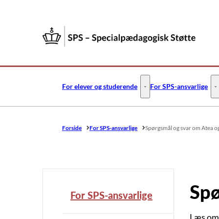
Gå til forsiden
For elever og studerende
For SPS-ansvarlige
For elever og studerende -
F
Forside
For SPS-ansvarlige
Spørgsmål og svar om Atea o
Spø
For SPS-ansvarlige
Læs om,