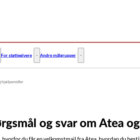
For støttegivere
Andre målgrupper
 Flere links
or SPS-ansvarlige - Flere links
For støttegivere - Flere links
Andre målgrupper - Flere links
g hjælpemidler
rgsmål og svar om Atea og
 hvorfor du får en velkomstmail fra Atea, hvordan du besti