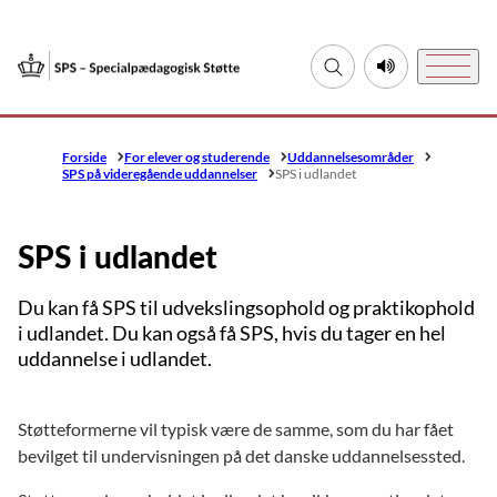
Gå til forsiden
Fold søgefelt ud
Lyt til denne si
Menu
Forside
For elever og studerende
Uddannelsesområder
SPS på videregående uddannelser
SPS i udlandet
SPS i udlandet
Du kan få SPS til udvekslingsophold og praktikophold
i udlandet. Du kan også få SPS, hvis du tager en hel
uddannelse i udlandet.
Støtteformerne vil typisk være de samme, som du har fået
bevilget til undervisningen på det danske uddannelsessted.