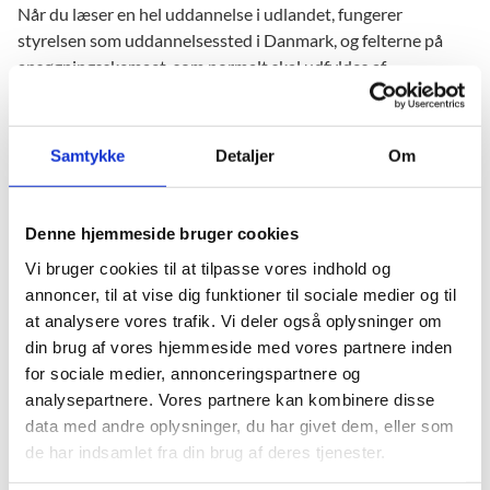
Når du læser en hel uddannelse i udlandet, fungerer
styrelsen som uddannelsessted i Danmark, og felterne på
ansøgningsskemaet, som normalt skal udfyldes af
uddannelsesstedet, skal derfor ikke udfyldes.
Du søger om SPS i udlandet ved at udfylde
Samtykke
Detaljer
Om
ansøgningsskemaet og sende skemaet samt dokumentation
til Styrelsen for Undervisning og Kvalitet. Da skemaet
indeholder personfølsomme oplysninger, anbefaler vi, at du
Denne hjemmeside bruger cookies
sender din ansøgning via Digital Post fra Borger.dk.
Vi bruger cookies til at tilpasse vores indhold og
Når du har logget på Borger.dk kan du sende en sikker mail til
annoncer, til at vise dig funktioner til sociale medier og til
styrelsen. Klik på ’Digital Post’ og vælg ’Skriv ny besked’. For
at analysere vores trafik. Vi deler også oplysninger om
at vælge modtager, skal du klikke på pilen ud for ’Vælg
din brug af vores hjemmeside med vores partnere inden
myndighed’, klik derefter på ’Statslige myndigheder’ og til slut
for sociale medier, annonceringspartnere og
på ’Styrelsen for Undervisning og Kvalitet’. Herefter kan du
analysepartnere. Vores partnere kan kombinere disse
skrive din besked og vedhæfte ansøgningsskemaet og
data med andre oplysninger, du har givet dem, eller som
relevant dokumentation.
de har indsamlet fra din brug af deres tjenester.