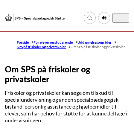
Gå til forsiden
Fold søgefelt ud
Lyt til denne si
Menu
Forside
For elever og studerende
Uddannelsesområder
SPS på friskoler og privatskoler
Om SPS på friskoler og privatskoler
Om SPS på friskoler og
privatskoler
Friskoler og privatskoler kan søge om tilskud til
specialundervisning og anden specialpædagogisk
bistand, personlig assistance og hjælpemidler til
elever, som har behov for støtte for at kunne deltage i
undervisningen.