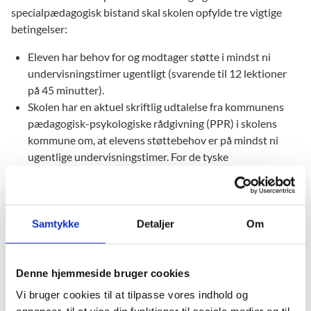
specialpædagogisk bistand skal skolen opfylde tre vigtige
betingelser:
Eleven har behov for og modtager støtte i mindst ni
undervisningstimer ugentligt (svarende til 12 lektioner
på 45 minutter).
Skolen har en aktuel skriftlig udtalelse fra kommunens
pædagogisk-psykologiske rådgivning (PPR) i skolens
kommune om, at elevens støttebehov er på mindst ni
ugentlige undervisningstimer. For de tyske
mindretalsskoler kan udtalelsen fra PPR erstattes af en
udtalelse fra Deutschen Schul- und Sprachverein (DSSV).
Skolen har en skriftlig plan for indsatsen for eleven og
den skal systematisk og løbende evaluere indsatsen over
Samtykke
Detaljer
Om
for de elever, der modtager specialundervisning.
Denne hjemmeside bruger cookies
Det er skolen, der ansøger om støtten
Vi bruger cookies til at tilpasse vores indhold og