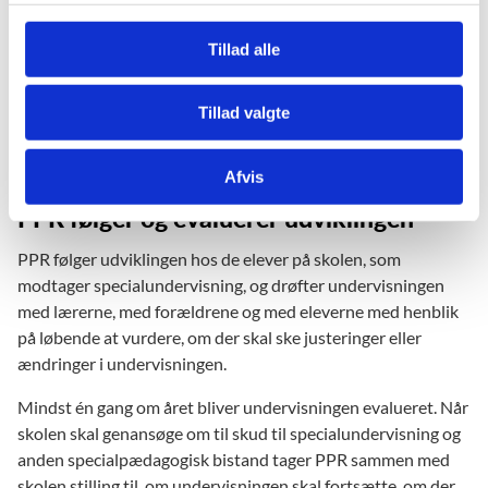
g
forælder mener, at barnets behov for støtte ikke bliver mødt.
Tillad alle
En friskole eller privatskole kan søge rådgivning om
specialundervisning hos PPR den kommune, skolen ligger i.
Tillad valgte
Det gælder også for børn, der bor i en anden kommune, end
den skolen ligger i.
Afvis
PPR følger og evaluerer udviklingen
PPR følger udviklingen hos de elever på skolen, som
modtager specialundervisning, og drøfter undervisningen
med lærerne, med forældrene og med eleverne med henblik
på løbende at vurdere, om der skal ske justeringer eller
ændringer i undervisningen.
Mindst én gang om året bliver undervisningen evalueret. Når
skolen skal genansøge om til skud til specialundervisning og
anden specialpædagogisk bistand tager PPR sammen med
skolen stilling til, om undervisningen skal fortsætte, om der