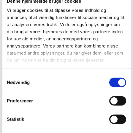
Denne hjemmeside bruger cookies
Vi bruger cookies til at tilpasse vores indhold og
annoncer, til at vise dig funktioner til sociale medier og til
Krav til dokumentation ved ansøgning
at analysere vores trafik. Vi deler også oplysninger om
om SPS
din brug af vores hjemmeside med vores partnere inden
for sociale medier, annonceringspartnere og
Du skal vedhæfte relevant dokumentation for de
analysepartnere. Vores partnere kan kombinere disse
skriftsproglige vanskeligheder, når du søger om SPS på
data med andre oplysninger, du har givet dem, eller som
baggrund af ordblindhed hos en elev eller studerende med
de har indsamlet fra din brug af deres tjenester.
andre funktionsnedsættelser.
Dokumentationen skal vise specifikke vanskeligheder med
S
fonologisk kodning, som kendetegner ordblindhed. Det kan
Nødvendig
a
være individuelle testresultater eller tidligere
m
dokumentation.
t
Præferencer
y
Hvis eleven eller den studerende også er testet med
k
Ordblindetesten, skal du vedhæfte dokumentation, der
k
Statistik
beskriver på hvilket grundlag Ordblindetesten er taget.
e