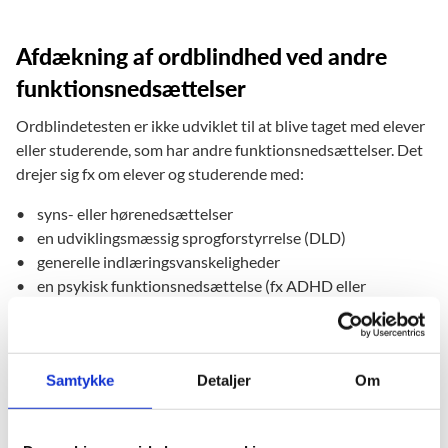
Afdækning af ordblindhed ved andre
funktionsnedsættelser
Ordblindetesten er ikke udviklet til at blive taget med elever
eller studerende, som har andre funktionsnedsættelser. Det
drejer sig fx om elever og studerende med:
• syns- eller hørenedsættelser
• en udviklingsmæssig sprogforstyrrelse (DLD)
• generelle indlæringsvanskeligheder
• en psykisk funktionsnedsættelse (fx ADHD eller
autismespektrumforstyrrelser)
• en neurologisk funktionsnedsættelse
For disse elever eller studerende bør du ikke (kun) teste med
Samtykke
Detaljer
Om
Ordblindetesten, men bruge andre test, hvor det er muligt at
afgøre, om eleven eller den studerende har forstået opgaven
og rent faktisk gør et forsøg på at løse opgaven.