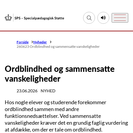
Gå til forsiden
Fold søgefelt ud
Lyt til denne si
Menu
Forside
Nyheder
260623 Ordblindhed og sammensatte vanskeligheder
Ordblindhed og sammensatte
vanskeligheder
23.06.2026
NYHED
Hos nogle elever og studerende forekommer
ordblindhed sammen med andre
funktionsnedsættelser. Ved sammensatte
vanskeligheder kræver det en grundig faglig vurdering
at afdække, om der er tale om ordblindhed.