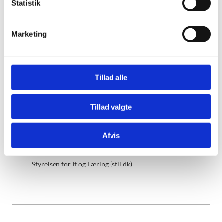
k
Statistik
e
Styrelsen for Undervisning og Kvalitet
v
Marketing
Tidemandsvej 1
a
4300 Holbæk
l
Kontaktoplysninger
g
Tillad alle
Andre af ministeriets hjemmesider
Tillad valgte
Undervisningsministeriet (uvm.dk)
Afvis
Styrelsen for Undervisning og Kvalitet (stukuvm.dk)
Styrelsen for It og Læring (stil.dk)