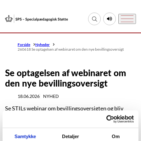
Gå til forsiden
Fold søgefelt ud
Lyt til denne si
Menu
Forside
Nyheder
260618 Se optagelsen af webinaret om den nye bevillingsoversigt
Se optagelsen af webinaret om
den nye bevillingsoversigt
18.06.2026
NYHED
Se STILs webinar om bevillingsoversigten og bliv
klogere på de nye muligheder for at få overblik over
institutionens bevillinger og status på automatisk
genbestilling i SPSA.
Samtykke
Detaljer
Om