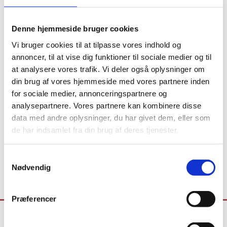
Tak til alle, der deltog i webinaret den 3. juni om den nye
bevillingsoversigt i SPSA.
Denne hjemmeside bruger cookies
Vi bruger cookies til at tilpasse vores indhold og
Hvis du ikke havde mulighed for at deltage, eller hvis du
annoncer, til at vise dig funktioner til sociale medier og til
ønsker at gense webinaret, kan du nu se optagelsen.
at analysere vores trafik. Vi deler også oplysninger om
Se optagelsen af webinaret
din brug af vores hjemmeside med vores partnere inden
for sociale medier, annonceringspartnere og
På webinaret blev den nye bevillingsoversigt gennemgået,
analysepartnere. Vores partnere kan kombinere disse
herunder de muligheder oversigten giver for at få overblik
data med andre oplysninger, du har givet dem, eller som
over institutionens bevillinger og status på automatisk
de har indsamlet fra din brug af deres tjenester.
genbestilling.
S
Nødvendig
a
m
t
Præferencer
y
k