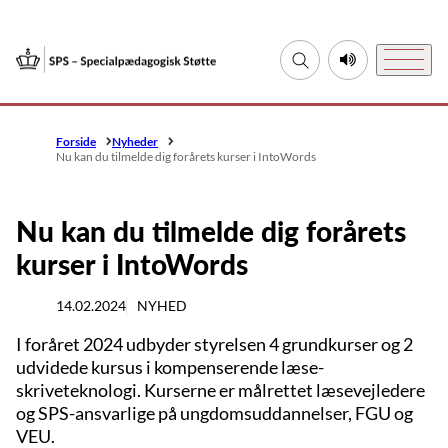
Gå til forsiden
Fold søgefelt ud
Lyt til denne si
Menu
Forside
Nyheder
Nu kan du tilmelde dig forårets kurser i IntoWords
Nu kan du tilmelde dig forårets
kurser i IntoWords
14.02.2024
NYHED
I foråret 2024 udbyder styrelsen 4 grundkurser og 2
udvidede kursus i kompenserende læse-
skriveteknologi. Kurserne er målrettet læsevejledere
og SPS-ansvarlige på ungdomsuddannelser, FGU og
VEU.