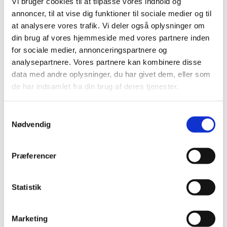
Vi bruger cookies til at tilpasse vores indhold og
Målgruppe for det udvidede kursus
annoncer, til at vise dig funktioner til sociale medier og til
at analysere vores trafik. Vi deler også oplysninger om
Målgruppen er læsevejledere og SPS-ansvarlige, som har til
din brug af vores hjemmeside med vores partnere inden
opgave at yde støtte til målgruppen af ordblinde elever og
for sociale medier, annonceringspartnere og
kursister på en ungdomsuddannelse, FGU eller på en VEU.
analysepartnere. Vores partnere kan kombinere disse
data med andre oplysninger, du har givet dem, eller som
Hvornår kan jeg komme på udvidet kursus?
de har indsamlet fra din brug af deres tjenester.
I foråret 2024 udbydes 2 udvidede kurser.
S
Nødvendig
a
Kursus i København:
m
t
18. april 2024 ved Københavns VUC.
Præferencer
y
k
Online-kursus:
k
Statistik
e
16. april 2024
v
Marketing
a
Kurset afholdes via Zoom. Det er Rådgivnings- og