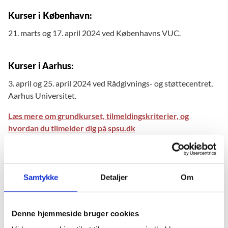
Kurser i København:
21. marts og 17. april 2024 ved Københavns VUC.
Kurser i Aarhus:
3. april og 25. april 2024 ved Rådgivnings- og støttecentret,
Aarhus Universitet.
Læs mere om grundkurset, tilmeldingskriterier, og
hvordan du tilmelder dig på spsu.dk
Udvidet kursus
Samtykke
Detaljer
Om
Det udvidede kursus har fokus på metoder til at inddrage
kompenserende læse-skriveteknologi det strategiske
arbejde med ordblinde elever og kursister.
Denne hjemmeside bruger cookies