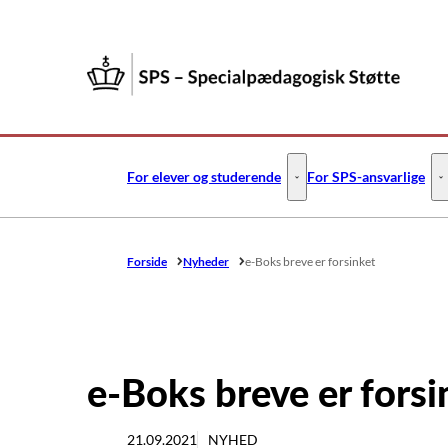
Gå til forsiden
For elever og studerende
For SPS-ansvarlige
For elever og studerende -
F
Forside
Nyheder
e-Boks breve er forsinket
e-Boks breve er forsi
21.09.2021
NYHED