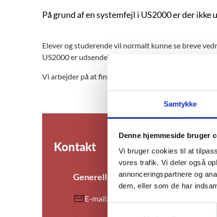
På grund af en systemfejl i US2000 er der ikke
Elever og studerende vil normalt kunne se breve vedr
US2000 er udsendelsen af breve til e-Boks desværre 
Vi arbejder på at finde og rette fejlen, så brevene kan
Samtykke
Denne hjemmeside bruger c
Kontakt
Vi bruger cookies til at tilpas
vores trafik. Vi deler også 
annonceringspartnere og anal
Generelle spørgsmål om SPS
dem, eller som de har indsaml
E-mail:
stuk@stukuvm.dk
S