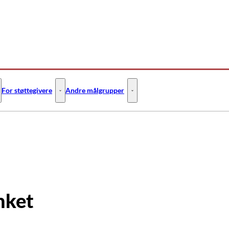
For støttegivere
Andre målgrupper
 Flere links
or SPS-ansvarlige - Flere links
For støttegivere - Flere links
Andre målgrupper - Flere links
nket