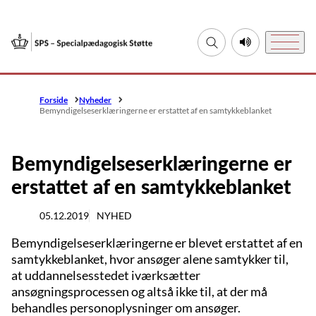
Gå til forsiden
Fold søgefelt ud
Lyt til denne si
Menu
Forside
Nyheder
Bemyndigelseserklæringerne er erstattet af en samtykkeblanket
Bemyndigelseserklæringerne er
erstattet af en samtykkeblanket
05.12.2019
NYHED
Bemyndigelseserklæringerne er blevet erstattet af en
samtykkeblanket, hvor ansøger alene samtykker til,
at uddannelsesstedet iværksætter
ansøgningsprocessen og altså ikke til, at der må
behandles personoplysninger om ansøger.