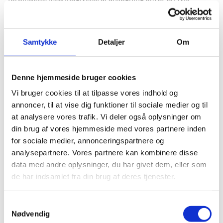
ansøgeren er under 18 år, er det en forælder eller værge, der
skriver under.
Samtykkeblanketten skal kun bruges ved ansøgning om nye
Samtykke
Detaljer
Om
støtteformer og ikke ved genansøgninger om de samme
ydelser.
Denne hjemmeside bruger cookies
Uddannelsesstedet skal ved samme lejlighed sikre, at
Vi bruger cookies til at tilpasse vores indhold og
ansøgeren får udleveret dokumentet ‘Sådan behandler
annoncer, til at vise dig funktioner til sociale medier og til
Styrelsen for Undervisning og Kvalitet oplysninger om dig’.
at analysere vores trafik. Vi deler også oplysninger om
Dokumentet er et bilag til samtykkeblanketten.
din brug af vores hjemmeside med vores partnere inden
Uddannelsesstedet skal opbevare samtykkeblanketten i 5 år.
for sociale medier, annonceringspartnere og
Du finder samtykkeblanketten m.v. under ‘Hurtig adgang til
analysepartnere. Vores partnere kan kombinere disse
vigtige blanketter’
data med andre oplysninger, du har givet dem, eller som
de har indsamlet fra din brug af deres tjenester.
Hurtig adgang til vigtige blanketter på spsu.dk
S
Sådan behandler Styrelsen for Undervisning og Kvalitet
Nødvendig
a
oplysninger om dig på spsu.dk