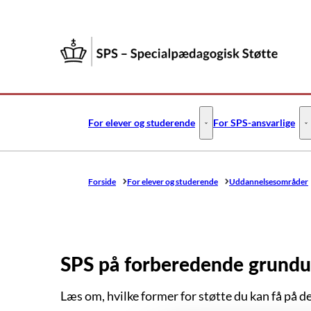
Gå til forsiden
For elever og studerende
For SPS-ansvarlige
For elever og studerende -
F
Forside
For elever og studerende
Uddannelsesområder
SPS på forberedende grundu
Læs om, hvilke former for støtte du kan få på