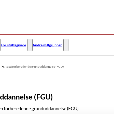
For støttegivere
Andre målgrupper
 Flere links
or SPS-ansvarlige - Flere links
For støttegivere - Flere links
Andre målgrupper - Flere links
SPS på forberedende grunduddannelse (FGU)
ddannelse (FGU)
 den forberedende grunduddannelse (FGU).