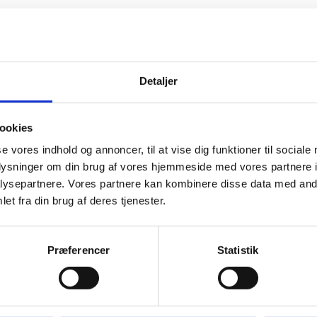
Sådan søger du om SPS
Detaljer
r
Det er skolen, der søger om støtte til dig. Du skal
derfor kontakte den SPS-ansvarlige på skolen,
hvis du har behov for specialpædagogisk støtte
ookies
(SPS).
se vores indhold og annoncer, til at vise dig funktioner til sociale
oplysninger om din brug af vores hjemmeside med vores partnere i
ysepartnere. Vores partnere kan kombinere disse data med andr
et fra din brug af deres tjenester.
Præferencer
Statistik