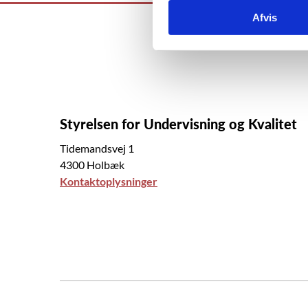
k
Afvis
k
e
v
a
l
g
Styrelsen for Undervisning og Kvalitet
Tidemandsvej 1
4300 Holbæk
Kontaktoplysninger