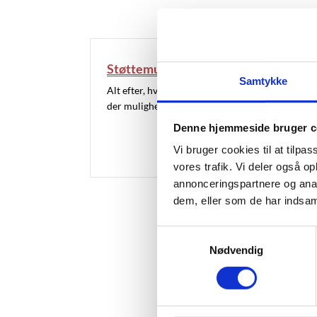
Støttemuligheder og hjælpemidler
Samtykke
Alt efter, hvilken funktionsnedsættelse du har, e
der mulighed for forskellige former for støtte.
Denne hjemmeside bruger c
Vi bruger cookies til at tilpas
vores trafik. Vi deler også 
annonceringspartnere og anal
dem, eller som de har indsaml
S
Nødvendig
a
m
t
y